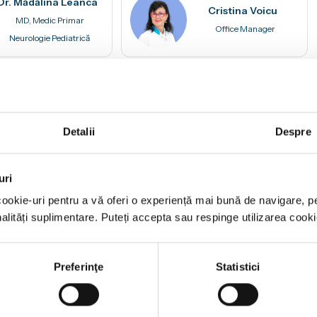
Dr. Mădălina Leanca
Cristina Voicu
MD, Medic Primar
Office Manager
Neurologie Pediatrică
na Spirt
Detalii
Despre
ist Neurologie Pediatrică
uri
 cookie-uri pentru a vă oferi o experiență mai bună de navigare, p
onalități suplimentare. Puteți accepta sau respinge utilizarea cooki
Preferinţe
Statistici