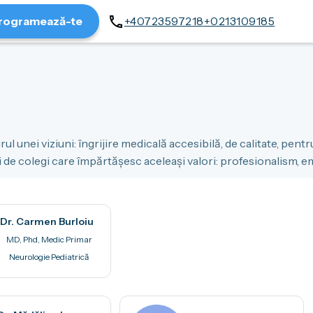
rogramează-te
+40723597218
+0213109185
ul unei viziuni: îngrijire medicală accesibilă, de calitate, pent
i de colegi care împărtășesc aceleași valori: profesionalism, em
Dr. Carmen Burloiu
MD, Phd, Medic Primar
Neurologie Pediatrică