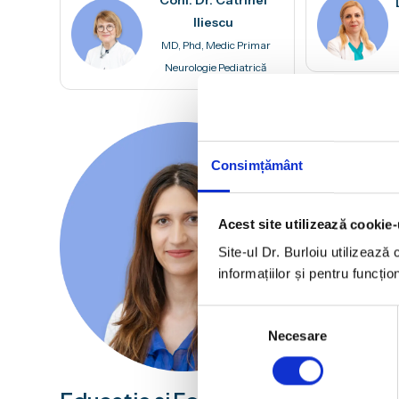
Conf. Dr. Catrinel
Iliescu
MD, Phd, Medic Primar
Neurologie Pediatrică
Dr. Ele
Consimțământ
Medic Special
Acest site utilizează cookie-
Site-ul Dr. Burloiu utilizează
informațiilor și pentru funcți
Selecția
Necesare
consimțământului