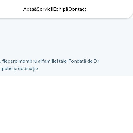
Acasă
Servicii
Echipă
Contact
ru fiecare membru al familiei tale. Fondată de Dr.
patie și dedicație.