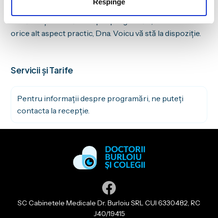
Respinge
contact pentru oricine intră în legătură cu clinica.
Dacă aveți întrebări despre programări, tarife sau
orice alt aspect practic, Dna. Voicu vă stă la dispoziție.
Servicii și Tarife
Pentru informații despre programări, ne puteți
contacta la recepție.
Facebook
SC Cabinetele Medicale Dr. Burloiu SRL CUI 6330482, RC
J40/19415