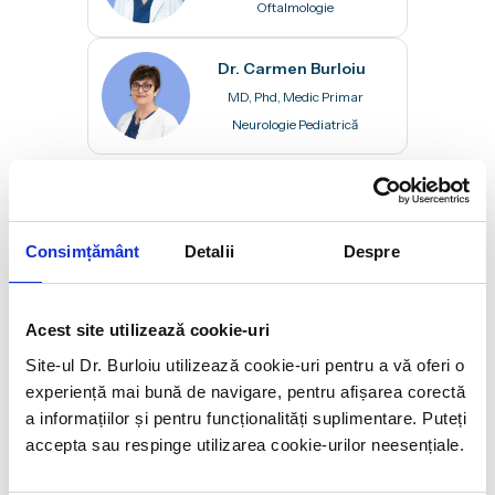
Oftalmologie
Dr. Carmen Burloiu
MD, Phd, Medic Primar
Neurologie Pediatrică
Colegi
Conf. Dr. Catrinel Iliescu
MD, Phd, Medic Primar
Consimțământ
Detalii
Despre
Neurologie Pediatrică
Dr. Mădălina Leanca
Acest site utilizează cookie-uri
MD, Medic Primar Neurologie
Site-ul Dr. Burloiu utilizează cookie-uri pentru a vă oferi o
Pediatrică
experiență mai bună de navigare, pentru afișarea corectă
a informațiilor și pentru funcționalități suplimentare. Puteți
accepta sau respinge utilizarea cookie-urilor neesențiale.
Cristina Voicu
Office Manager